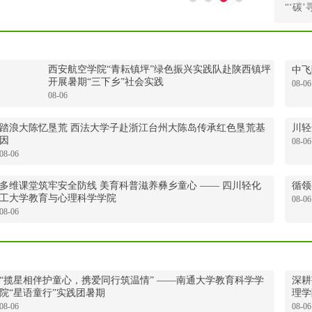
棉开展红色文
“‘碳
西安航空学院“青耘镇坪”绿色振兴实践队赴陕西镇坪
中飞
开展暑期“三下乡”社会实践
08-06
08-06
踏浪大陈忆垦荒 西法大学子赴浙江台州大陈岛传承红色垦荒基
川轻
因
08-06
08-06
多维课堂筑牢安全防线 美育科普滋养彝乡童心 —— 四川轻化
循领
工大学教育与心理科学学院
08-06
08-06
“揽星相伴护童心，携爱同行筑温情” ——南通大学教育科学学
深耕
院“星语童行”实践团暑期
理学
08-06
08-06