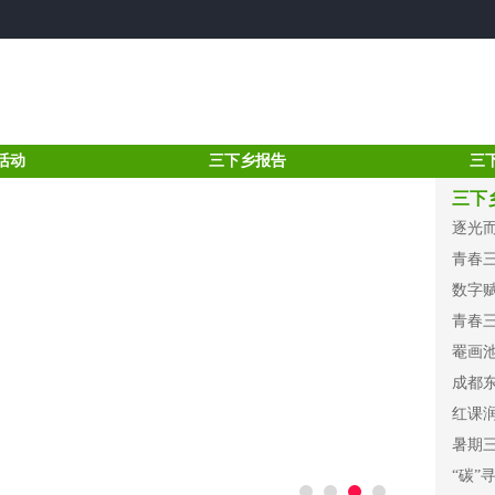
活动
三下乡报告
三
三下
逐光
青春
数字
青春
罨画
成都
红课
暑期三
“碳”