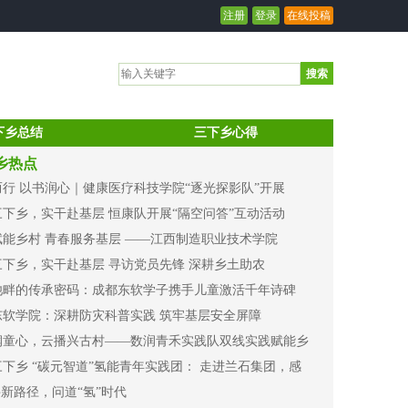
注册
登录
在线投稿
搜索
下乡总结
三下乡心得
乡热点
而行 以书润心｜健康医疗科技学院“逐光探影队”开展
三下乡，实干赴基层 恒康队开展“隔空问答”互动活动
赋能乡村 青春服务基层 ——江西制造职业技术学院
三下乡，实干赴基层 寻访党员先锋 深耕乡土助农
池畔的传承密码：成都东软学子携手儿童激活千年诗碑
东软学院：深耕防灾科普实践 筑牢基层安全屏障
润童心，云播兴古村——数润青禾实践队双线实践赋能乡
下乡 “碳元智道”氢能青年实践团： 走进兰石集团，感
寻新路径，问道“氢”时代