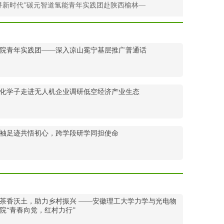
’寻新时代”碳元智道氢能青年实践团赴陕西榆林—
院青年实践团——深入凉山冕宁基层推广普通话
化学子走进无人机企业调研低空经济产业生态
袖足迹共悟初心，跨学段研学同担使命
茶香沃土，助力乡村振兴 ——安徽理工大学力学与光电物
院“青春向党，红村力行”