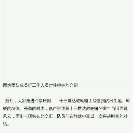
图为团队成员听工作人员对核桃林的介绍
随后，大家走进冲康庄园——十三世达赖喇嘛土登嘉措的出生地。斑
驳的墙体、苍劲的树木，低声讲述着十三世达赖喇嘛的童年与旧西藏
风云，历史与现实在此交汇，队员们在静默中完成一次穿越时空的对
话。