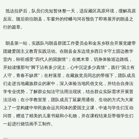
抵达拉萨后，队员们先短暂休整一天，适应藏区高原环境，缓解高原
反应。随后前往朗县，车窗外的经幡与河谷预告了即将展开的朗县之
行的篇章。
朗县第一站，实践队与朗县群团工作委员会和金东乡联合开展党建带
团建爱国主义教育实践活动。在朗县金东边境乡西日卡守土固边教学
堂内，聆听感受“四代人的国旗情”；在燃木章，切身体验巡边路线，
开始读懂那句“脚下沾有多少泥土，心中沉淀多少真情”，践行“国土有
人守，青春不缺席”；在村落里，在藏族党员同志的带领下，团队成员
们走进当地藏族群众的家中，深入体验当地民俗文化，并结合自身法
学专业优势，了解群众知法守法用法现状，结合群众实际需求开展普
法活动；在小学教室里，团队成员丁延蒙用通俗、生动的方式为大家
上了一堂构建中华民族命运共同体的爱国主义课，中途与学生们互动
问答，赠送了精美的儿童书籍和小礼物，并在课程结束后带领学生们
一起进行烧箔画手工制作。