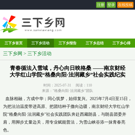
注册
登录
在线投稿
三下乡首页
三下乡活动
三下乡报告
三下乡总结
三下乡心得
三下乡网
>
三下乡活动
青春循法入雪域，丹心向日映格桑 ——南京财经
大学红山学院“格桑向阳·法润藏乡”社会实践纪实
时间：2025-07-31 阅读：
110
来源：“格桑向阳·法润藏乡”团队
血脉相融，方成中华；同心筑梦，始得复兴。2025年7月4日至15日，
为把法治温度带进高原、把团结种子撒向边疆，南京财经大学红山学
院“格桑向阳·法润藏乡”社会实践团队奔赴西藏朗县，与朗县团委并
肩，用脚步丈量边关，用专业赋能普法，为雪山峡谷添一抹青春亮
色。