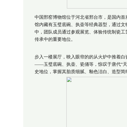
中国邢窑博物馆位于河北省邢台市，是国内首
馆内藏有玉璧底碗、执壶等经典器型，通过文
中，团队成员通过参观展览、体验传统制瓷工
传承中的重要地位。
步入一楼展厅，映入眼帘的的从火炉中推着白
——玉璧底碗、执壶、瓷俑等，惊叹于唐代“天
史地位，掌握其胎质细腻、釉色洁白、造型简