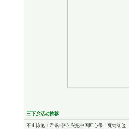
三下乡活动推荐
不止惊艳！君佩×张艺兴把中国匠心带上戛纳红毯