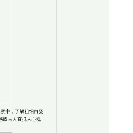
观察中，了解粗细白瓷
感叹古人直抵人心魂