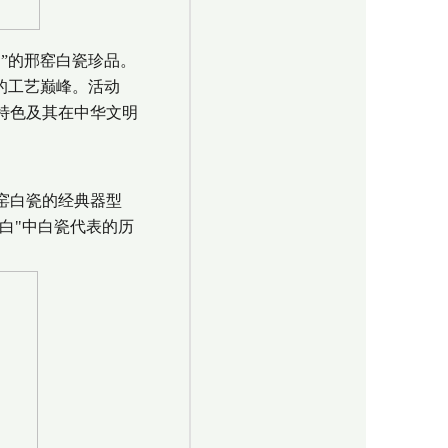
”的邢窑白瓷珍品。
的工艺巅峰。活动
特色及其在中华文明
窑白瓷的经典器型
白"中白瓷代表的历