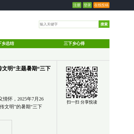
注册
登录
在线投稿
搜索
下乡总结
三下乡心得
文明”主题暑期“三下
，2025年7月26
扫一扫 分享悦读
传文明”的暑期“三下