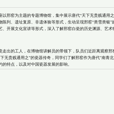
座以邢窑为主题的专题博物馆，集中展示唐代“天下无贵贱通用之
物陈列、遗址复原、非遗体验等形式，生动呈现邢窑“类雪类银”
艺、开展文化宣讲等形式，深入了解邢窑白瓷的历史渊源、艺术
瓷走出的工人，在博物馆讲解员的带领下，队员们近距离观察邢
下无贵贱通用之”的瓷器传奇，同学们了解邢窑作为唐代"南青北
约的特点，以及对中国瓷器发展的影响。