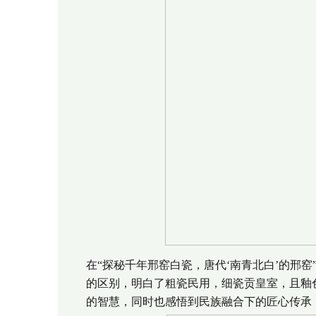
在“探秘千年邢窑白瓷，唐代‘南青北白’的邢
的区别，明白了粗瓷民用，细瓷贡皇室，且釉
的智慧，同时也感悟到民族融合下的匠心传承