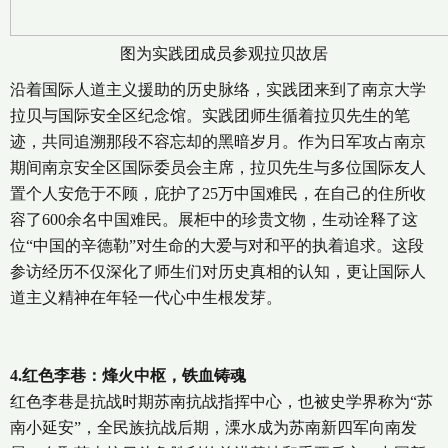
图为实践团成员参观拉贝故居
沿着国际人道主义援助的历史脉络，实践团来到了南京大学
拉贝与国际安全区纪念馆。实践团师生循着拉贝先生的笔
迹，共同追溯那段不容忘却的黑暗岁月。作为日军攻占南京
期间南京安全区国际委员会主席，拉贝先生与多位国际友人
置个人安危于不顾，庇护了25万中国难民，在自己的住所收
容了600余名中国难民。展柜中的珍贵文物，生动诠释了这
位“中国的辛德勒”对生命的大爱与对和平的执着追求。这段
参访经历不仅深化了师生们对历史真相的认知，更让国际人
道主义精神在年轻一代心中生根发芽。
4.红色李巷：烽火中枢，铁血铸魂
红色李巷是抗战时期苏南抗战指挥中心，也被史学界称为“苏
南小延安”，全民族抗战后期，溧水成为苏南新四军向南发