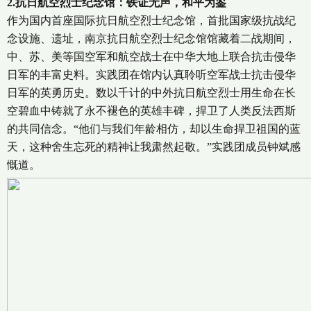
2.抗日航空烈士纪念馆：铁证无声，和平为鉴
作为国内首座国际抗日航空烈士纪念馆，首批国家级抗战纪
念设施、遗址，南京抗日航空烈士纪念馆馆藏着二战期间，
中、苏、美等国空军和航空战士在中华大地上联合抗击侵华
日军的丰富史料。实践团在馆内认真聆听空军战士抗击侵华
日军的英勇历史。数以千计的中外抗日航空烈士用生命在长
空碧血中铸就了永不褪色的英雄丰碑，捍卫了人类反法西斯
的共同信念。“他们与我们年龄相仿，却以生命捍卫祖国的蓝
天，这种舍生忘死的精神让我肃然起敬。”实践团成员钟斌感
慨道。