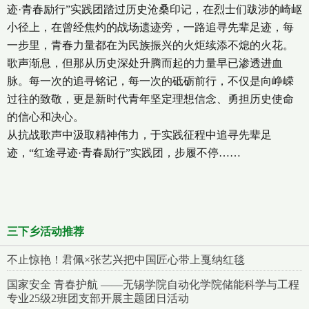
迹·青春励行”实践团踏过历史沧桑印记，在烈士们跋涉的崎岖
小径上，在曾经焦灼的战场遗迹旁，一路追寻先辈足迹，每
一步里，青春力量都在为民族振兴的火炬续添不熄的火花。
歌声渐息，但那从历史深处升腾而起的力量早已渗透进血
脉。每一次的追寻铭记，每一次的砥砺前行，不仅是向峥嵘
过往的致敬，更是新时代青年坚定理想信念、勇担历史使命
的信心和决心。
从抗战歌声中汲取精神伟力，于实践征程中追寻先辈足
迹，“红途寻迹·青春励行”实践团，步履不停……
三下乡活动推荐
不止惊艳！君佩×张艺兴把中国匠心带上戛纳红毯
国家安全 青春护航 ——无锡学院自动化学院储能科学与工程
专业25级2班团支部开展主题团日活动