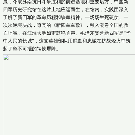
展，夺取苏南抗日斗争胜利的前进基地和重要后方，中国新
四军历史研究馆在这片土地应运而生，在馆内，实践团深入
了解了新四军的革命历程和铁军精神。一场场生死硬仗、一
次次逆境决战，嘹亮的《新四军军歌》，融入潮卷全国的救
亡呼喊，在江淮大地如雷鼓鸣响声。毛泽东赞誉新四军是“华
中人民的长城”，这支英雄部队用鲜血和忠诚在抗战烽火中筑
起了坚不可摧的钢铁屏障。