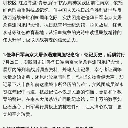
圳校区“红途寻迹·青春励行”抗战精神实践团前往南京，依托
红色歌曲重温抗战记忆。值中国人民抗日战争胜利暨世界反
法西斯战争胜利80周年之际，实践团走进侵华日军南京大屠
杀遇难同胞纪念馆、抗日航空烈士纪念馆、拉贝故居、红色
李巷等红色教育基地，从浴血抗争的史诗中读懂民族精神的
伟大升华，汲取抗战英魂的信念之力。
1.侵华日军南京大屠杀遇难同胞纪念馆：铭记历史，砥砺前行
7月29日，实践团走进侵华日军南京大屠杀遇难同胞纪念馆，
展厅内陈列着战后调查资料、外籍人士记录、幸存者证词等
大量原始史料，还原那段至暗时刻。“这些文物看似无声，却
记录下八十多年前这座城市所经历的苦难”，实践团成员岑永
贤在笔记中写道。抗战记忆不仅是民族的伤痛，更是和平教
育的警钟。在南京大屠杀遇难同胞纪念馆，三十万的数字如
巨石压心，日军暴行展板上的桩桩件件，让人痛心疾首，更
觉和平之珍贵。