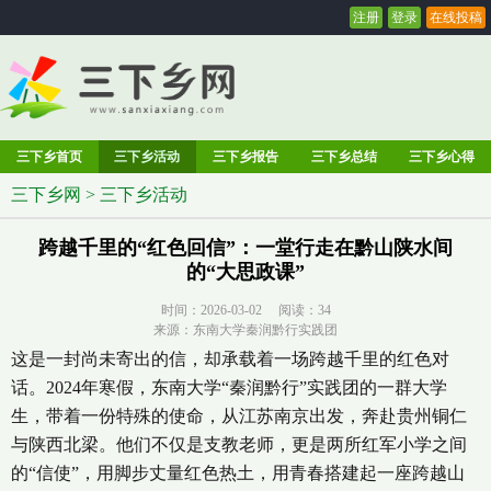
注册
登录
在线投稿
三下乡首页
三下乡活动
三下乡报告
三下乡总结
三下乡心得
三下乡网
>
三下乡活动
跨越千里的“红色回信”：一堂行走在黔山陕水间
的“大思政课”
时间：2026-03-02 阅读：
34
来源：东南大学秦润黔行实践团
这是一封尚未寄出的信，却承载着一场跨越千里的红色对
话。2024年寒假，东南大学“秦润黔行”实践团的一群大学
生，带着一份特殊的使命，从江苏南京出发，奔赴贵州铜仁
与陕西北梁。他们不仅是支教老师，更是两所红军小学之间
的“信使”，用脚步丈量红色热土，用青春搭建起一座跨越山