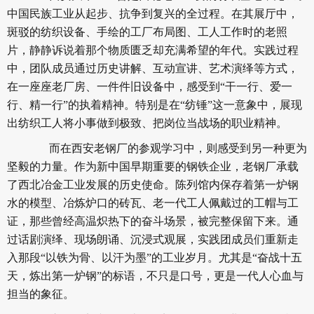
中国民族工业从起步、抗争到复兴的全过程。在其展厅中，
斑驳的纺织设备、手绘的工厂布局图、工人工作时的老照
片，静静诉说着那个物质匮乏却充满希望的年代。实践过程
中，团队成员通过历史讲解、互动宣讲、艺术演绎等方式，
在一座座老厂房、一件件旧设备中，感受到“干一行、爱一
行、精一行”的执着精神。特别是在“纺锤”这一意象中，展现
出纺织工人将小事做到极致、把岗位当战场的职业精神。
而在西安老钢厂的参观学习中，则感受到另一种更为
坚毅的力量。作为新中国早期重要的钢铁企业，老钢厂承载
了西北冶金工业发展的历史使命。陈列馆内保存着第一炉钢
水的模型、冶炼炉口的砖瓦、老一代工人佩戴过的工帽与工
证，那些曾经高温炽热下的奋斗场景，被完整保留下来。通
过话剧演绎、现场朗诵、沉浸式观展，实践团成员们重新走
入那段“以铁为骨、以汗为墨”的工业岁月。尤其是“奋战十五
天，炼出第一炉钢”的标语，不只是口号，更是一代人心血与
担当的象征。