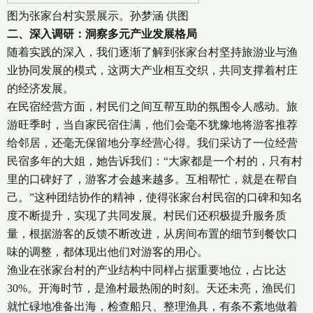
图为张家台村实景展示。孙梦涵 供图
二、深入调研：洞察多元产业发展格局
随着实践的深入，我们逐渐了解到张家台村坚持旅游业与渔
业协同发展的模式，这两大产业相互交织，共同支撑着村庄
的经济发展。
在民宿经营方面，村民们之间互帮互助的氛围令人感动。旅
游旺季时，当自家民宿住满，他们会毫不犹豫地将游客推荐
给邻居，还毫无保留地分享经营心得。我们采访了一位经营
民宿多年的大姐，她告诉我们：“大家都是一个村的，只有村
里的口碑好了，游客才会越来越多。互相帮忙，就是在帮自
己。”这种团结协作的精神，使得张家台村民宿的口碑和知名
度不断提升，实现了共同发展。村民们还积极提升服务质
量，根据游客的反馈不断改进，从房间布置的细节到餐饮口
味的调整，都体现出他们对游客的用心。
渔业在张家台村的产业结构中同样占据重要地位，占比达
30%。开海时节，是渔村最热闹的时刻。天还未亮，渔民们
就忙碌地准备出海，检查船只、整理渔具，有条不紊地做着