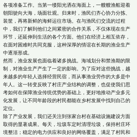
各项准备工作。当第一缕阳光洒在海面上，一艘艘渔船迎着
朝阳驶向大海，场面壮观。归来时，渔民们齐心协力分拣、
装筐，再将新鲜的海鲜运往市场。在与渔民们交流的过程
中，我们了解到他们之间紧密的合作关系，不仅体现在生产
环节，还延伸到生活的各个方面。他们在经济上相互依存，
在面对困难时共同克服，这种深厚的情谊在长期的渔业生产
中逐渐形成。
然而，渔业发展也面临着诸多挑战。海域划分和禁渔期的限
制，对渔业生产产生了一定的影响。为了应对这些挑战，越
来越多的年轻人选择经营民宿，而从事渔业劳作的大多是中
年人。这一转变反映了村庄产业结构的调整，也促使我们思
考如何在保障渔业传统优势的基础上，更好地推动产业多元
化发展，让不同年龄段的村民都能在乡村发展中找到自己的
定位。
除了产业发展，我们还关注到张家台村在基础设施建设方面
取得的显著成果。每天，垃圾车定时清理垃圾，保持村庄环
境整洁；稳定的电力供应和良好的网络覆盖，满足了村民和