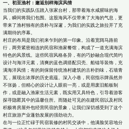
一、初至渔村：邂逅别样海滨风情
当我们的实践队伍踏入张家台村，那带着海水咸腥味的海
风，瞬间将我们包围。这股海风不仅带来了大海的气息，更
带来了渔村独有的质朴与深邃，为我们的实践之旅拉开了充
满期待的序幕。
村庄的布局是我们初来乍到的第一印象。沿着宽阔马路前
行，两旁紧密相连的民宿和渔家餐馆，构成了一道充满海滨
特色的风景线。这些民宿风格各异，有的巧妙融合现代简约
设计与海洋元素，清爽的蓝色调搭配贝壳、船锚等装饰，充
满海洋风情；有的则保留传统渔村建筑的古朴韵味，石墙青
瓦，展现出浓厚的历史底蕴。深入小巷，民宿指示牌虽然并
不张扬，但精心的设计让人眼前一亮，或是用废旧船板制
作，或是融入渔家生活元素，既实用又具特色，引导着游客
探寻隐匿其中的温馨住所。而随处可见的在建民宿以及村民
积极将房屋外包经营民宿的景象，让我们深切感受到了这个
村庄旅游产业蓬勃发展的强劲动力。
在与一位正忙碌于民宿装修的村民交谈中，他满脸笑容地分