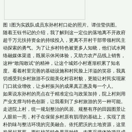
图 1图为实践队成员东孙村村口处的照片。谭佳莹供图。
随着王钰书记的介绍，我了解到这一定位的落地离不开政府
超千万元扶持资金的持续投入，更离不开村干部带领村民主
动探索的勇气。为了让乡村特色被更多人知晓，他们试水网
络融媒体渠道，既展示休闲体验，又助力农产品线上销售，
这种“敢闯敢试”的精神，让这个城郊小村逐渐积累了知名
度。看着村里完善的基础设施和村民脸上洋溢的笑容，我真
切感受到乡村旅游不仅能美化村容村貌，更能让村民实现家
门口就业增收，让乡村振兴的成果真正惠及每一个人。
如果说东孙村的亮点在于精准定位与政策加持，院上村则用
产业支撑与特色创新，让我看到了乡村旅游的另一种可能。
走进院上村，统一规划整治的民居、规整有序的田园图景让
人眼前一亮，村子在保留乡村原有肌理的基础上，实现了质
朴韵味与整洁环境的完美融合。依托肥沃的土地资源，这里