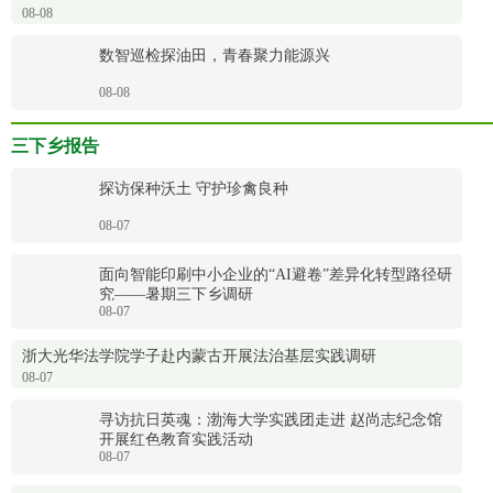
08-08
数智巡检探油田，青春聚力能源兴
08-08
三下乡报告
探访保种沃土 守护珍禽良种
08-07
面向智能印刷中小企业的“AI避卷”差异化转型路径研
究——暑期三下乡调研
08-07
浙大光华法学院学子赴内蒙古开展法治基层实践调研
08-07
寻访抗日英魂：渤海大学实践团走进 赵尚志纪念馆
开展红色教育实践活动
08-07