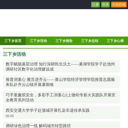
注册
登录
在线投稿
三下乡首页
三下乡活动
三下乡报告
三下乡总结
三下乡心得
三下乡活动
数字赋能基层治理 知行深耕民生沃土——巢湖学院学子赴池州
调研社区数字化治理建设成
08-08
推普润童心 雅言进齐云——黄山学院经济管理学院推普志愿服
务队赴齐云山镇开展暑期推
08-08
巧手童趣筑安全，多彩手工润童心||上饶幼专薪火实践队开展安
全教育系列活动
08-08
西安交通大学学子赴蒲城开展扎染非遗传承实践
08-08
调研绿色治理一线 解码城市转型路径