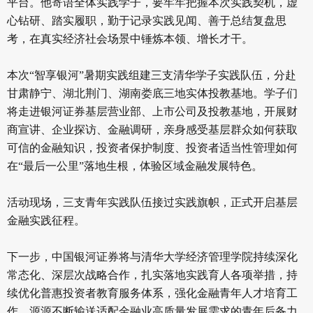
平台。他寄语全体实践学子，要牢牢把握本次实践契机，虚
心钻研、踏实履职，勤于记录实践见闻、善于总结复盘思
考，在真实经济社会场景中锤炼本领、增长才干。
本次“智享银河”暑期实践组建三支清华学子实践队伍，分赴
甘肃静宁、湖北荆门、湖南娄底三地实体投教基地。学子们
将走进银河证券基层营业部、上市公司及投教基地，开展财
商宣讲、企业探访、金融调研，亲身感受基层群众如何获取
可信的金融知识，投资者保护制度、投资者适当性管理如何
在“最后一公里”落地生根，体验区域金融发展特色。
活动现场，三支青年实践队伍接过实践旗帜，正式开启基层
金融实践征程。
下一步，中国银河证券将与清华大学经济管理学院持续深化
常态化、深层次战略合作，扎实落地实践育人各项举措，持
续优化普惠投资者教育服务体系，强化金融青年人才培育工
作，源源不断输送适配金融业高质量发展需求的青年后备力