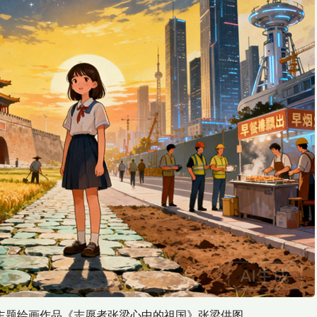
绘画作品《志愿者张梁心中的祖国》张梁供图