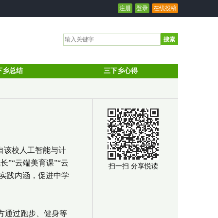
注册
登录
在线投稿
搜索
下乡总结
三下乡心得
来自该校人工智能与计
”“云端美育课”“云
扫一扫 分享悦读
会实践内涵，促进中学
方通过跑步、健身等