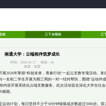
活动
三下乡报告
三
南通大学：云端相伴筑梦成长
时间：2026-02-27 阅读：
46
来源：张梁
织开展2026年寒假“科创未来，青春行动”一起云支教专项活动。
一名初二学生开展为期三周的一对一结对帮扶，围绕“运动伴成长
五大板块内容开展系统化云端支教服务。此次活动旨在深化大学生社
向赋能。
动计划，每日坚持不少于30分钟锻炼或步数超过5000步。双