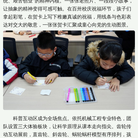
统、艰苦创业”的精神内核。一张张老照片、一段段小故事，
让抽象的精神变得可感可触。在百卅校庆祝福环节，孩子们
拿起彩笔，在贺卡上写下稚嫩真诚的祝福，用线条与色彩表
达对交大的敬意，一张张贺卡汇聚成童心向党的生动图景。
科普互动区成为全场焦点。依托机械工程专业特色，团
队设置三大体验板块，让科学原理从课本走向指尖。齿轮传
动互动展前，直齿轮、斜齿轮、蜗轮蜗杆模型有序排列，孩