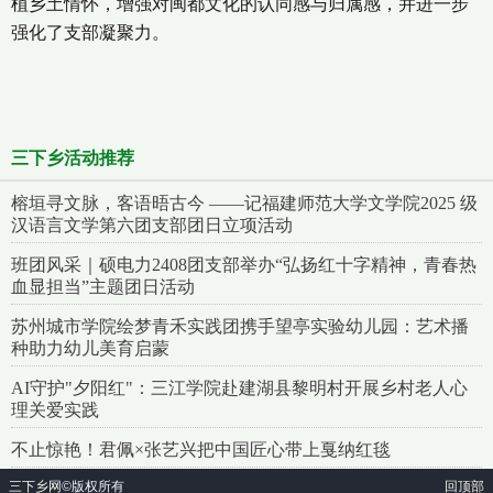
植乡土情怀，增强对闽都文化的认同感与归属感，并进一步
强化了支部凝聚力。
三下乡活动推荐
榕垣寻文脉，客语晤古今 ——记福建师范大学文学院2025 级
汉语言文学第六团支部团日立项活动
班团风采｜硕电力2408团支部举办“弘扬红十字精神，青春热
血显担当”主题团日活动
苏州城市学院绘梦青禾实践团携手望亭实验幼儿园：艺术播
种助力幼儿美育启蒙
AI守护"夕阳红"：三江学院赴建湖县黎明村开展乡村老人心
理关爱实践
不止惊艳！君佩×张艺兴把中国匠心带上戛纳红毯
三下乡网
©版权所有
回顶部