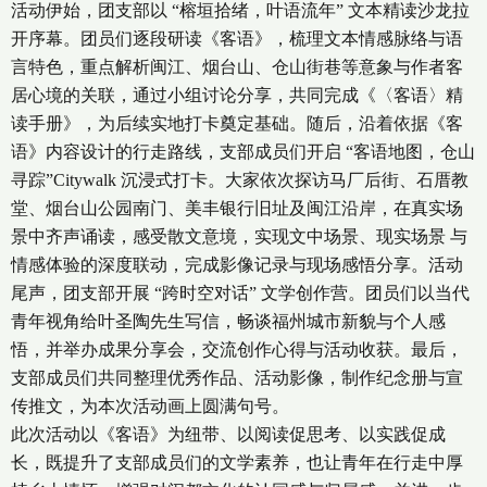
活动伊始，团支部以 “榕垣拾绪，叶语流年” 文本精读沙龙拉
开序幕。团员们逐段研读《客语》，梳理文本情感脉络与语
言特色，重点解析闽江、烟台山、仓山街巷等意象与作者客
居心境的关联，通过小组讨论分享，共同完成《〈客语〉精
读手册》，为后续实地打卡奠定基础。随后，沿着依据《客
语》内容设计的行走路线，支部成员们开启 “客语地图，仓山
寻踪”Citywalk 沉浸式打卡。大家依次探访马厂后街、石厝教
堂、烟台山公园南门、美丰银行旧址及闽江沿岸，在真实场
景中齐声诵读，感受散文意境，实现文中场景、现实场景 与
情感体验的深度联动，完成影像记录与现场感悟分享。活动
尾声，团支部开展 “跨时空对话” 文学创作营。团员们以当代
青年视角给叶圣陶先生写信，畅谈福州城市新貌与个人感
悟，并举办成果分享会，交流创作心得与活动收获。最后，
支部成员们共同整理优秀作品、活动影像，制作纪念册与宣
传推文，为本次活动画上圆满句号。
此次活动以《客语》为纽带、以阅读促思考、以实践促成
长，既提升了支部成员们的文学素养，也让青年在行走中厚