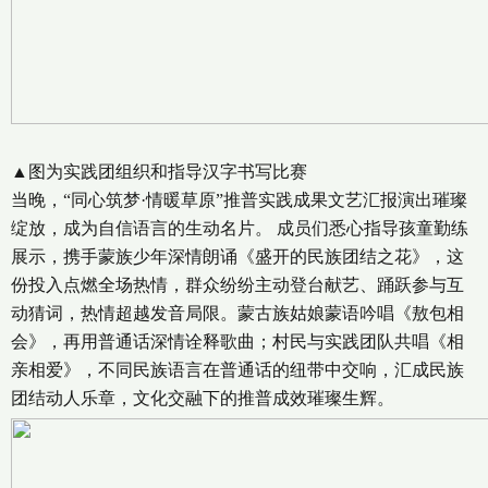
▲图为实践团组织和指导汉字书写比赛
当晚，“同心筑梦·情暖草原”推普实践成果文艺汇报演出璀璨
绽放，成为自信语言的生动名片。 成员们悉心指导孩童勤练
展示，携手蒙族少年深情朗诵《盛开的民族团结之花》，这
份投入点燃全场热情，群众纷纷主动登台献艺、踊跃参与互
动猜词，热情超越发音局限。蒙古族姑娘蒙语吟唱《敖包相
会》，再用普通话深情诠释歌曲；村民与实践团队共唱《相
亲相爱》，不同民族语言在普通话的纽带中交响，汇成民族
团结动人乐章，文化交融下的推普成效璀璨生辉。