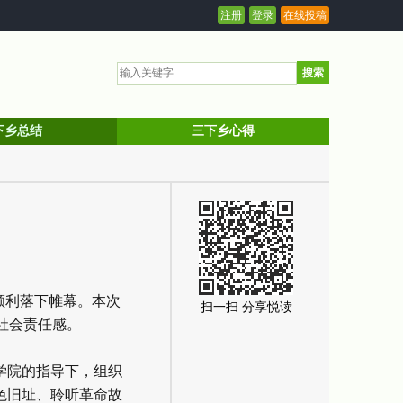
注册
登录
在线投稿
搜索
下乡总结
三下乡心得
顺利落下帷幕。本次
扫一扫 分享悦读
社会责任感。
学院的指导下，组织
色旧址、聆听革命故