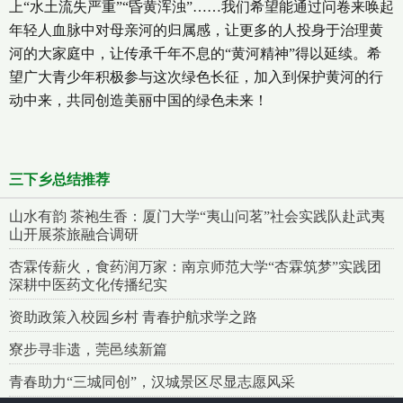
上“水土流失严重”“昏黄浑浊”……我们希望能通过问卷来唤起
年轻人血脉中对母亲河的归属感，让更多的人投身于治理黄
河的大家庭中，让传承千年不息的“黄河精神”得以延续。希
望广大青少年积极参与这次绿色长征，加入到保护黄河的行
动中来，共同创造美丽中国的绿色未来！
三下乡总结推荐
山水有韵 茶袍生香：厦门大学“夷山问茗”社会实践队赴武夷
山开展茶旅融合调研
杏霖传薪火，食药润万家：南京师范大学“杏霖筑梦”实践团
深耕中医药文化传播纪实
资助政策入校园乡村 青春护航求学之路
寮步寻非遗，莞邑续新篇
青春助力“三城同创”，汉城景区尽显志愿风采