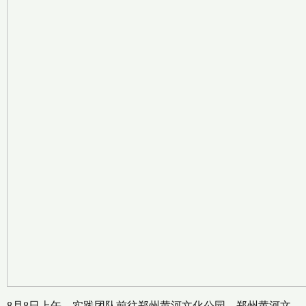
8月8日上午，实践团队前往郑州黄河文化公园。郑州黄河文