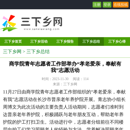
注册
登录
在线投稿
三下乡首页
三下乡活动
三下乡报告
三下乡总结
三下乡心得
三下乡网
>
三下乡总结
商学院青年志愿者工作部举办“孝老爱亲，奉献有
我”志愿活动
时间：2023-11-30 阅读：
114
来源：三下乡网
11月27日由商学院青年志愿者工作部组织的“孝老爱亲，奉献
有我”志愿活动在长沙市普亲老年养护院开展。青志协小组长
周博文为此次活动的主要负责人活动期间，志愿者们准时到
达普亲老年养护院，积极踊跃与老年朋友互动，帮助老年养
护院的护工打扫卫生。活动进行中，志愿者分组前往不同楼
层向护工们学习照顾老人的经验与方法，学着解决照顾老年