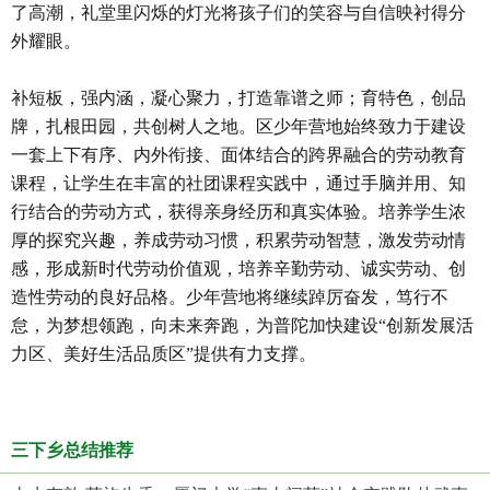
了高潮，礼堂里闪烁的灯光将孩子们的笑容与自信映衬得分
外耀眼。
补短板，强内涵，凝心聚力，打造靠谱之师；育特色，创品
牌，扎根田园，共创树人之地。区少年营地始终致力于建设
一套上下有序、内外衔接、面体结合的跨界融合的劳动教育
课程，让学生在丰富的社团课程实践中，通过手脑并用、知
行结合的劳动方式，获得亲身经历和真实体验。培养学生浓
厚的探究兴趣，养成劳动习惯，积累劳动智慧，激发劳动情
感，形成新时代劳动价值观，培养辛勤劳动、诚实劳动、创
造性劳动的良好品格。少年营地将继续踔厉奋发，笃行不
怠，为梦想领跑，向未来奔跑，为普陀加快建设“创新发展活
力区、美好生活品质区”提供有力支撑。
三下乡总结推荐