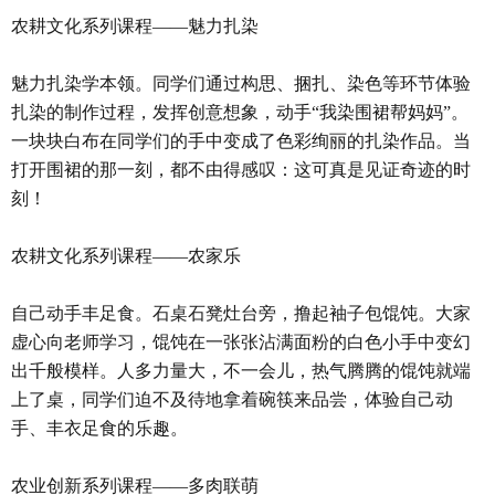
农耕文化系列课程——魅力扎染
魅力扎染学本领。同学们通过构思、捆扎、染色等环节体验
扎染的制作过程，发挥创意想象，动手“我染围裙帮妈妈”。
一块块白布在同学们的手中变成了色彩绚丽的扎染作品。当
打开围裙的那一刻，都不由得感叹：这可真是见证奇迹的时
刻！
农耕文化系列课程——农家乐
自己动手丰足食。石桌石凳灶台旁，撸起袖子包馄饨。大家
虚心向老师学习，馄饨在一张张沾满面粉的白色小手中变幻
出千般模样。人多力量大，不一会儿，热气腾腾的馄饨就端
上了桌，同学们迫不及待地拿着碗筷来品尝，体验自己动
手、丰衣足食的乐趣。
农业创新系列课程——多肉联萌