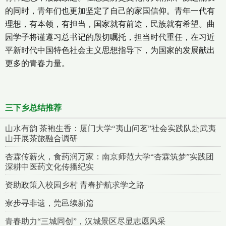
的同时，青年们也更加坚定了自己的家国信仰。青年一代有
理想，有本领，有担当，国家就有前途，民族就有希望。曲
园学子将谨遵习总书记的殷切嘱托，担当时代重任，在习近
平新时代中国特色社会主义思想指导下，为国家的发展献出
更多的青春力量。
三下乡总结推荐
山水有韵 茶袍生香：厦门大学“夷山问茗”社会实践队赴武夷
山开展茶旅融合调研
杏霖传薪火，食药润万家：南京师范大学“杏霖筑梦”实践团
深耕中医药文化传播纪实
资助政策入校园乡村 青春护航求学之路
寮步寻非遗，莞邑续新篇
青春助力“三城同创”，汉城景区尽显志愿风采