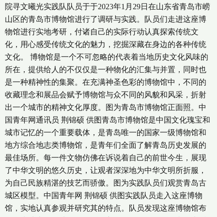
院寻文曦光实践队队员于于2023年1月29日在山东省青岛市崂
山区的青岛市博物馆进行了调研与实践。队员们走进这座博
物馆进行实地考研，付诸自己的实际行动认真探索传统文
化，用心感受传统文化的魅力，挖掘深藏在身边的各种传统
文化。 博物馆是一个不可忽略的代表着当地历史文化风味的
所在，提供给人的不仅仅是一种物化的汇集与并置，同时也
是一种精神性的集聚。在充满神圣色彩的博物馆中，不同的
收藏理念和展品会赋予博物馆与众不同的风貌和风采，折射
出一个城市的精神文化厚度。图为青岛市博物馆正面照。中
国青年网通讯员 荆锦硕 供图青岛市博物馆是中国文化瑰宝和
城市记忆的一个重要载体，是青岛唯一的国家一级博物馆和
地方综合地志类博物馆，是青年们全面了解青岛历史发展的
最佳场所。每一件文物仿佛在诉说着自己的前世今生，展现
了中华文明的悠久历史，让观者深深地为中华文明所折服，
为自己民族精湛的技艺而骄傲。图为实践队员们观赏青岛古
城区模型。中国青年网 荆锦硕 供图实践队员走入这座博物
馆，实地认真参观并研究其的特点。队员发现这座博物馆布