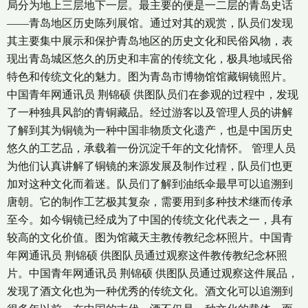
局分为地上三层地下一层。最主要的便是一二层的青岛史话
——青岛地区历史陈列展馆。通过对其的观赏，队员们发现
其主要集中展示和保护青岛地区的历史文化和民俗风物，表
现出青岛城区悠久的历史和丰富的传统文化，极具地域民俗
特色和传统文化的魅力。图为青岛市博物馆馆藏铜镜照片。
中国青年网通讯员 荆锦硕 供图队员们在参观的过程中，发现
了一种独具风韵的青铜藏品。经过游客以及管理人员的讲解
了解到其为铜镜为一种中国非物质文化遗产，也是中国历史
悠久的工艺品，承载着一份沉淀千年的文化情怀。 管理人员
为他们认真讲解了铜镜的来源发展及制作过程，队员们也更
加对这种文化而着迷。队员们了解到油纸伞最早可以追溯到
唐朝。它的制作工艺极其复杂，需要用到多种技术继而传承
至今。如今铜镜已经成为了中国的传统文化代表之一，具有
较高的文化价值。图为馆藏天主教传教纪念杯照片。中国青
年网通讯员 荆锦硕 供图队员通过观察这件教传教纪念杯照
片。中国青年网通讯员 荆锦硕 供图队员通过观察这件展品，
发现了酒文化也为一种优秀的传统文化。酒文化可以追溯到