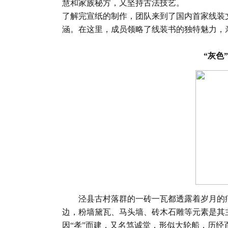
慧和家族秘方，又坚持古法技艺。
了解完宣纸的制作，团队来到了国内首家线装
涵。在这里，成员领略了线装书的独特魅力，
“灰色
泾县古村落群的一砖一瓦都透露着岁月的痕
边，粉墙黛瓦、马头墙、砖木石雕等元素是其主
因“孝”而建，又名笃诚堂，形似大轮船，历