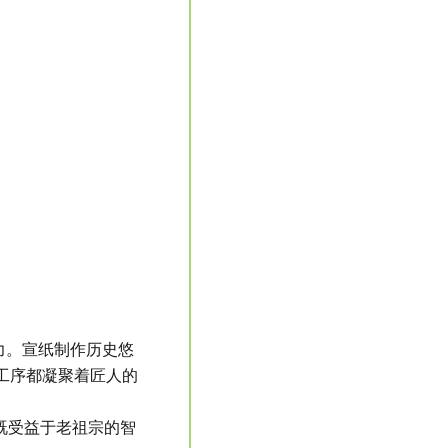
力。宣纸制作历史悠
工序都凝聚着匠人的
于既受益于老祖宗的智