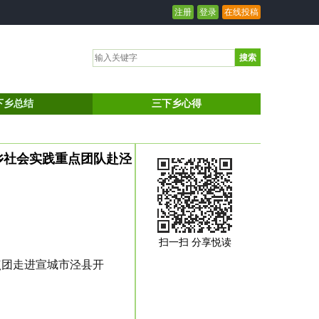
注册
登录
在线投稿
搜索
下乡总结
三下乡心得
乡社会实践重点团队赴泾
扫一扫 分享悦读
点团走进宣城市泾县开