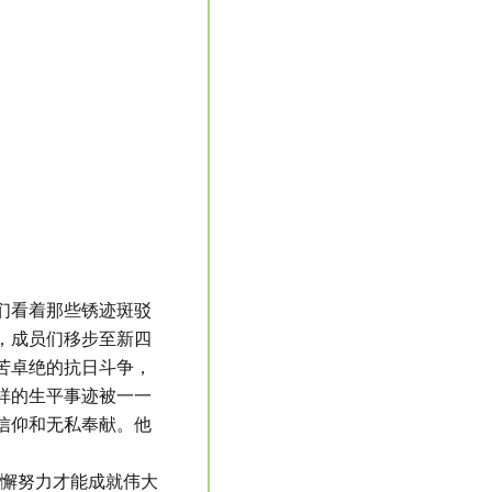
们看着那些锈迹斑驳
，成员们移步至新四
苦卓绝的抗日斗争，
祥的生平事迹被一一
信仰和无私奉献。他
。
不懈努力才能成就伟大