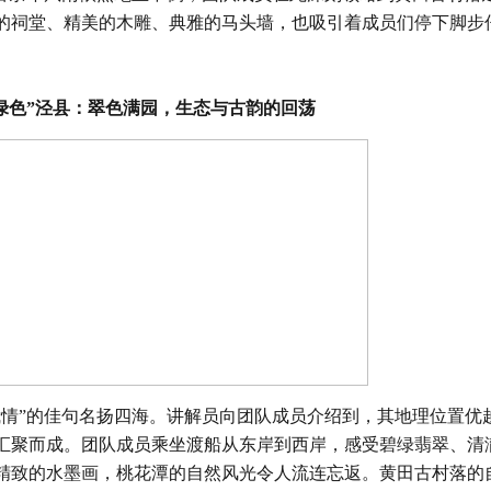
的祠堂、精美的木雕、典雅的马头墙，也吸引着成员们停下脚步
绿色”泾县：翠色满园，生态与古韵的回荡
”的佳句名扬四海。讲解员向团队成员介绍到，其地理位置优
汇聚而成。团队成员乘坐渡船从东岸到西岸，感受碧绿翡翠、清
精致的水墨画，桃花潭的自然风光令人流连忘返。黄田古村落的