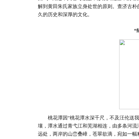
解到黄田朱氏家族立身处世的原则。查济古朴
久的历史和深厚的文化。
“
桃花潭因“桃花潭水深千尺，不及汪伦送我情
壤，潭水通过青弋江和芜湖相连，由多条河流
远处，两岸的山峦叠嶂，苍翠欲滴，宛如一幅