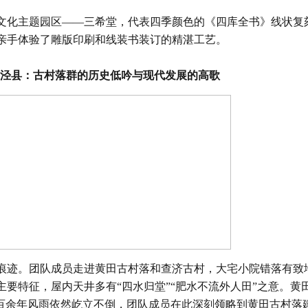
文化主题园区——三希堂，代表四季颜色的《四库全书》线状复
亲手体验了雕版印刷和线装书装订的精湛工艺。
”泾县：古村落群的历史低吟与现代发展的高歌
迹。团队成员走进黄田古村落和查济古村，大宅小院错落有致
要特征，屋内天井多有“四水归堂”“肥水不流外人田”之意。黄田
经百余年风雨依然屹立不倒，团队成员在此深刻领略到黄田古村落