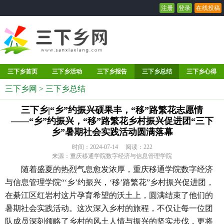
注册
登录
在线投稿
三下乡首页
三下乡活动
三下乡报告
三下乡总结
三下乡心得
三下乡网
>
三下乡总结
三下乡|“乡”约振兴硕果丰，“移”路繁花志愿情
——“乡”约振兴，“移”路繁花乡村振兴促进团“三下
乡”暑期社会实践活动圆满落幕
时间：2024-07-14 阅读：
222
来源：重庆移通学院数字经济与信息管理学院
随着盛夏的热烈气息愈发浓厚，重庆移通学院数字经济
与信息管理学院“‘乡’约振兴，‘移’路繁花”乡村振兴促进团，
在綦江区红岩村这片孕育希望的沃土上，圆满结束了他们的
暑期社会实践活动。这次深入乡村的旅程，不仅让每一位团
队成员深刻领略了乡村的风土人情与振兴的坚实步伐，更将