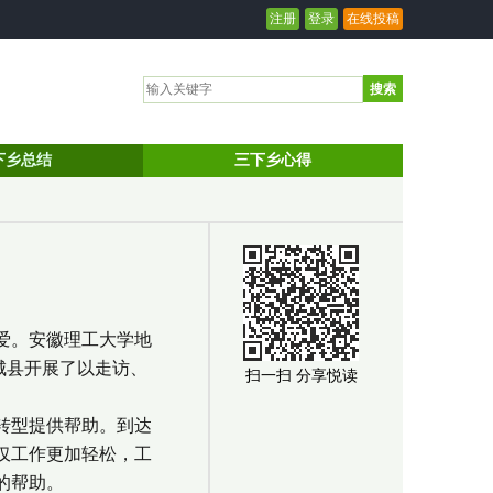
注册
登录
在线投稿
搜索
下乡总结
三下乡心得
爱。安徽理工大学地
鄄城县开展了以走访、
扫一扫 分享悦读
转型提供帮助。到达
仅工作更加轻松，工
的帮助。