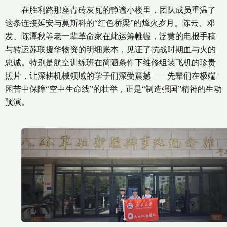
在胜利路那座青砖灰瓦的静谧小楼里，团队成员重温了
这条连接延安与莫斯科的“红色桥梁”的烽火岁月。陈云、邓
发、陈潭秋等老一辈革命家在此运筹帷幄，泛黄的电报手稿
与转运苏联援华物资的明细账本，见证了抗战时期血与火的
忠诚。特别是航空训练班在简陋条件下维修组装飞机的珍贵
照片，让深耕机械领域的学子们深受震撼——先辈们在极端
困苦中保障“空中生命线”的壮举，正是“制造强国”精神的生动
预演。