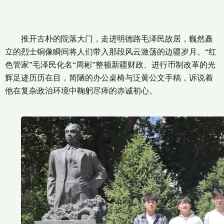
推开古朴的院落大门，走进明德路毛泽民故居，巍然矗
立的烈士铜像瞬间将人们带入那段风云激荡的边疆岁月。“红
色管家”毛泽民化名“周彬”整顿新疆财政、进行币制改革的光
辉足迹历历在目，简陋的办公桌椅与泛黄公文手稿，诉说着
他在复杂政治环境中鞠躬尽瘁的赤诚初心。