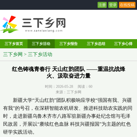
注册
登录
在线投稿
三下乡首页
三下乡活动
三下乡报告
三下乡总结
三下乡心得
三下乡网
>
三下乡活动
红色铸魂青春行 天山红韵团队 ——重温抗战烽
火、汲取奋进力量
时间：2026-05-28 阅读：
60
来源：三下乡网
新疆大学“天山红韵”团队积极响应学校“强国有我、兴疆
有我”的号召，在深耕智能农机研发、推进科技助农实践的同
时，走进新疆乌鲁木齐市八路军驻新疆办事处纪念馆与毛泽
民故居，开展以“赓续红色血脉 科技兴疆报国”为主题的红色
研学实践活动。