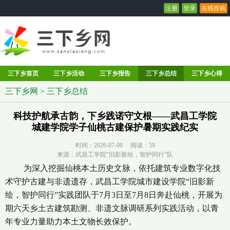
注册
登录
在线投稿
三下乡首页
三下乡活动
三下乡报告
三下乡总结
三下乡心得
三下乡网
>
三下乡总结
科技护航承古韵，下乡践诺守文根——武昌工学院
城建学院学子仙桃古建保护暑期实践纪实
时间：2026-07-08 阅读：
59
来源：武昌工学院“旧影新绘，智护同行”队
为深入挖掘仙桃本土历史文脉，依托建筑专业数字化技
术守护古建与非遗遗存，武昌工学院城市建设学院“旧影新
绘，智护同行”实践团队于7月3日至7月8日奔赴仙桃，开展为
期六天乡土古建筑勘测、非遗文脉调研系列实践活动，以青
年专业力量助力本土文物长效保护。