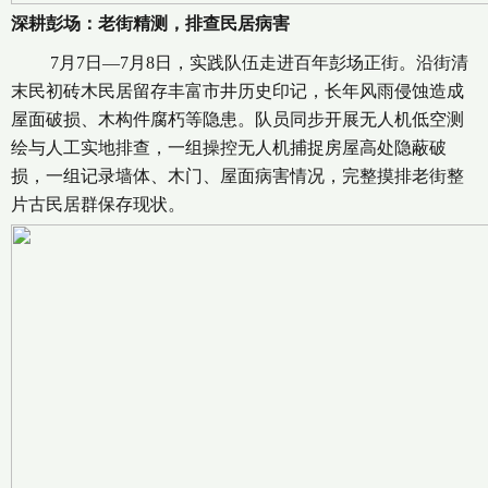
深耕彭场：老街精测，排查民居病害
7月7日—7月8日，实践队伍走进百年彭场正街。沿街清
末民初砖木民居留存丰富市井历史印记，长年风雨侵蚀造成
屋面破损、木构件腐朽等隐患。队员同步开展无人机低空测
绘与人工实地排查，一组操控无人机捕捉房屋高处隐蔽破
损，一组记录墙体、木门、屋面病害情况，完整摸排老街整
片古民居群保存现状。